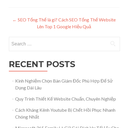
Post navigation
←
SEO Tổng Thể là gì? Cách SEO Tổng Thể Website
Lên Top 1 Google Hiệu Quả
Search for:
RECENT POSTS
Kinh Nghiệm Chọn Bàn Giám Đốc Phù Hợp Để Sử
Dụng Dài Lâu
Quy Trình Thiết Kế Website Chuẩn, Chuyên Nghiệp
Cách Kháng Kênh Youtube Bị Chết Hồi Phục Nhanh
Chóng Nhất
Microsoft 365 Family Là Gì? Gói Dịch Vụ Tối Ưu Cho