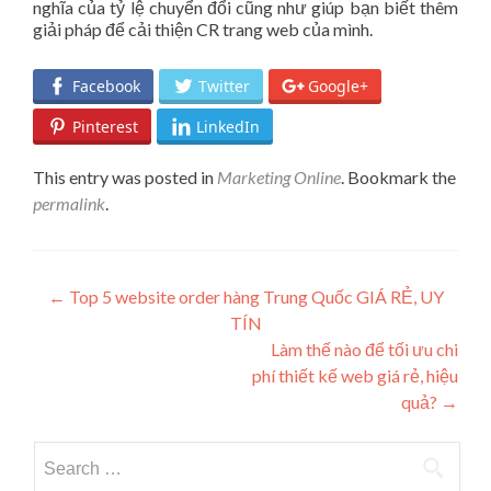
nghĩa của tỷ lệ chuyển đổi cũng như giúp bạn biết thêm
giải pháp để cải thiện CR trang web của mình.
Facebook
Twitter
Google+
Pinterest
LinkedIn
This entry was posted in
Marketing Online
. Bookmark the
permalink
.
Post navigation
←
Top 5 website order hàng Trung Quốc GIÁ RẺ, UY
TÍN
Làm thế nào để tối ưu chi
phí thiết kế web giá rẻ, hiệu
quả?
→
Search for: