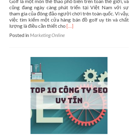
Golf là một môn thể thao phổ biến trên toàn thế giới, và
cũng đang ngày càng phát triển tại Việt Nam với sự
tham gia của đông đảo người chơi trên toàn quốc. Vì vậy,
việc tìm kiếm một cửa hàng bán đồ golf uy tín và chất
Read
lượng là điều cần thiết cho
[…]
more
Posted in
Marketing Online
about
Top
8
Cửa
Hàng
Bán
Đồ
Golf
TPHCM
Uy
Tín
Nhất
Hiện
Nay