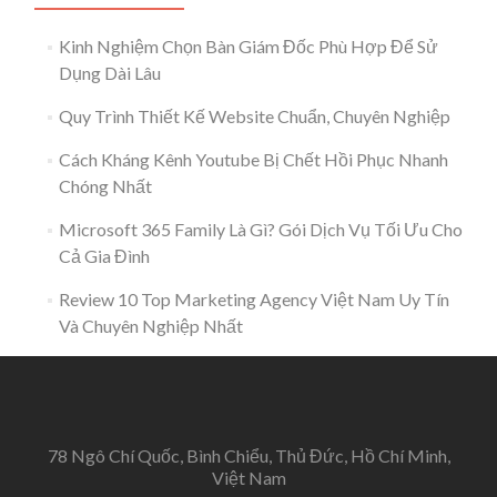
Và
Chuyên
Nghiệp
Kinh Nghiệm Chọn Bàn Giám Đốc Phù Hợp Để Sử
Tại
Dụng Dài Lâu
Việt
Nam
Quy Trình Thiết Kế Website Chuẩn, Chuyên Nghiệp
Cách Kháng Kênh Youtube Bị Chết Hồi Phục Nhanh
Chóng Nhất
Microsoft 365 Family Là Gì? Gói Dịch Vụ Tối Ưu Cho
Cả Gia Đình
Review 10 Top Marketing Agency Việt Nam Uy Tín
Và Chuyên Nghiệp Nhất
78 Ngô Chí Quốc, Bình Chiểu, Thủ Đức, Hồ Chí Minh,
Việt Nam