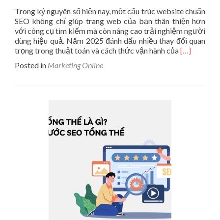
Trong kỷ nguyên số hiện nay, một cấu trúc website chuẩn
SEO không chỉ giúp trang web của bạn thân thiện hơn
với công cụ tìm kiếm mà còn nâng cao trải nghiệm người
dùng hiệu quả. Năm 2025 đánh dấu nhiều thay đổi quan
Read
trọng trong thuật toán và cách thức vận hành của
[…]
more
Posted in
Marketing Online
about
Checklist
Của
Cấu
Trúc
Website
Chuẩn
SEO
Đầy
Đủ
Nhất
2025