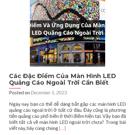
Thấ
Tăn
Doa
Thu
Hiệ
Quả
Nhấ
Nă
202
Các Đặc Điểm Của Màn Hình LED
Quảng Cáo Ngoài Trời Cần Biết
Posted on
December 5, 2023
Ngày nay bạn có thể dễ dàng bắt gặp các màn hình LED
quảng cáo ngoài trời ở bất cứ đâu. Đây cũng là phương
tiện quảng cáo phổ biến ở thời điểm hiện tại. Vậy bạn đã
biết tất cả về màn hình LED ngoài trời chưa? Trong bài
Read
viết này, hãy cùng chúng
[…]
more