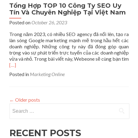
Tổng Hợp TOP 10 Công Ty SEO Uy
Tín Và Chuyên Nghiệp Tại Việt Nam
Posted on
October 26, 2023
Trong năm 2023, có nhiều SEO agency đã nổi lên, tạo ra
làn sóng Google marketing mạnh mẽ trong hầu hết các
doanh nghiệp. Những công ty này đã đóng góp quan
trọng vào sự phát triển trực tuyến của các doanh nghiệp
vừa và nhỏ. Trong bài viết này, Webeone sẽ cùng bạn tìm
Read
[…]
more
Posted in
Marketing Online
about
Tổng
Hợp
TOP
←
Older posts
10
Search for:
Công
Ty
SEO
Uy
RECENT POSTS
Tín