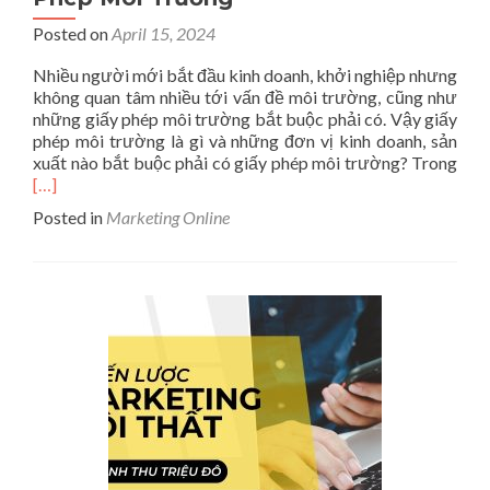
Posted on
April 15, 2024
Nhiều người mới bắt đầu kinh doanh, khởi nghiệp nhưng
không quan tâm nhiều tới vấn đề môi trường, cũng như
những giấy phép môi trường bắt buộc phải có. Vậy giấy
phép môi trường là gì và những đơn vị kinh doanh, sản
Rea
xuất nào bắt buộc phải có giấy phép môi trường? Trong
mor
[…]
abo
Posted in
Marketing Online
Giấ
Phé
Môi
Trư
Là
Gì?
Đối
Tượ
Thờ
Hạn
Bộ
Hồ
Sơ