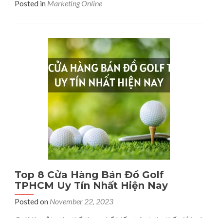
Posted in
Marketing Online
about
Các
Đặc
Điểm
Của
Màn
Hình
LED
Quảng
Cáo
Ngoài
Trời
Cần
Biết
Top 8 Cửa Hàng Bán Đồ Golf
TPHCM Uy Tín Nhất Hiện Nay
Posted on
November 22, 2023