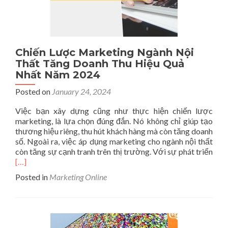
Cấp
Giấ
Phé
Môi
Trư
Chiến Lược Marketing Ngành Nội
Thất Tăng Doanh Thu Hiệu Quả
Nhất Năm 2024
Posted on
January 24, 2024
Việc bạn xây dựng cũng như thực hiện chiến lược
marketing, là lựa chọn đúng đắn. Nó không chỉ giúp tạo
thương hiệu riêng, thu hút khách hàng mà còn tăng doanh
số. Ngoài ra, việc áp dụng marketing cho ngành nội thất
Rea
còn tăng sự cạnh tranh trên thị trường. Với sự phát triển
mor
[…]
abo
Posted in
Marketing Online
Chi
Lượ
Mar
Ngà
Nội