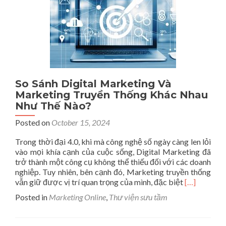
Thể
Website
Lên
Top
1
Google
Hiệu
Quả
So Sánh Digital Marketing Và
Marketing Truyền Thống Khác Nhau
Như Thế Nào?
Posted on
October 15, 2024
Trong thời đại 4.0, khi mà công nghệ số ngày càng len lỏi
vào mọi khía cạnh của cuộc sống, Digital Marketing đã
trở thành một công cụ không thể thiếu đối với các doanh
nghiệp. Tuy nhiên, bên cạnh đó, Marketing truyền thống
Read
vẫn giữ được vị trí quan trọng của mình, đặc biệt
[…]
more
Posted in
Marketing Online
,
Thư viện sưu tầm
about
So
Sánh