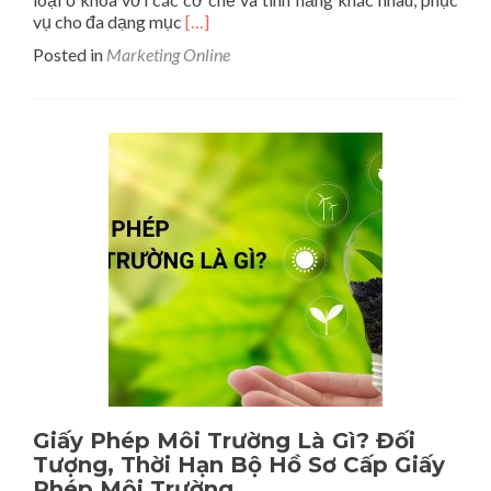
Read
vụ cho đa dạng mục
[…]
more
Posted in
Marketing Online
about
Top
8
Các
Loại
Ổ
Khóa
Được
Dùng
Phổ
Biến
Nhất
Hiện
Nay
Giấy Phép Môi Trường Là Gì? Đối
Tượng, Thời Hạn Bộ Hồ Sơ Cấp Giấy
Phép Môi Trường