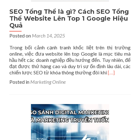
SEO Tổng Thể là gì? Cách SEO Tổng
Thể Website Lên Top 1 Google Hiệu
Quả
Posted on
March 14, 2025
Trong bối cảnh cạnh tranh khốc liệt trên thị trường
online, việc đưa website lên top Google là mục tiêu mà
hầu hết các doanh nghiệp đều hướng đến. Tuy nhiên, để
đạt được thứ hạng cao và duy trì sự ổn định lâu dài, các
Read
chiến lược SEO từ khóa thông thường đôi khi
[…]
more
Posted in
Marketing Online
about
SEO
Tổng
Thể
là
gì?
Cách
SEO
Tổng