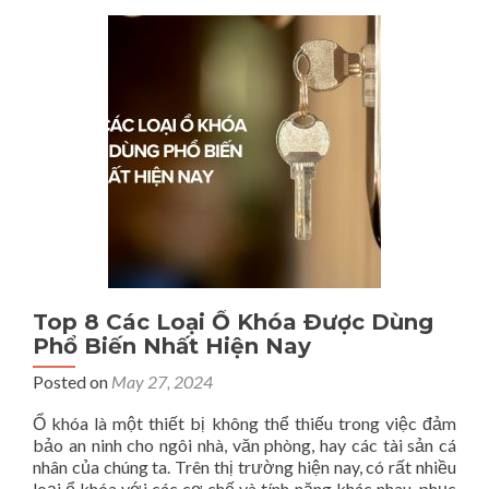
Digital
Marketing
Và
Marketing
Truyền
Thống
Khác
Nhau
Như
Thế
Nào?
Top 8 Các Loại Ổ Khóa Được Dùng
Phổ Biến Nhất Hiện Nay
Posted on
May 27, 2024
Ổ khóa là một thiết bị không thể thiếu trong việc đảm
bảo an ninh cho ngôi nhà, văn phòng, hay các tài sản cá
nhân của chúng ta. Trên thị trường hiện nay, có rất nhiều
loại ổ khóa với các cơ chế và tính năng khác nhau, phục