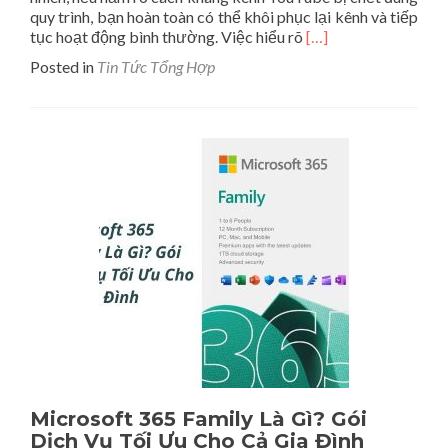
quy trình, bạn hoàn toàn có thể khôi phục lại kênh và tiếp
Read
tục hoạt động bình thường. Việc hiểu rõ
[…]
more
Posted in
Tin Tức Tổng Hợp
about
Cách
Kháng
Kênh
Youtube
Bị
Chết
Hồi
Phục
Nhanh
Chóng
Nhất
Microsoft 365 Family Là Gì? Gói
Dịch Vụ Tối Ưu Cho Cả Gia Đình