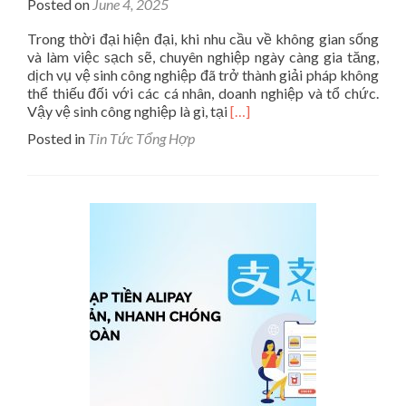
Posted on
June 4, 2025
Trong thời đại hiện đại, khi nhu cầu về không gian sống
và làm việc sạch sẽ, chuyên nghiệp ngày càng gia tăng,
dịch vụ vệ sinh công nghiệp đã trở thành giải pháp không
thể thiếu đối với các cá nhân, doanh nghiệp và tổ chức.
Read
Vậy vệ sinh công nghiệp là gì, tại
[…]
more
Posted in
Tin Tức Tổng Hợp
about
Vệ
Sinh
Công
Nghiệp
là
Gì?
Phân
Loại
Dịch
Vụ
Vệ
Sinh
Công
Nghiệp