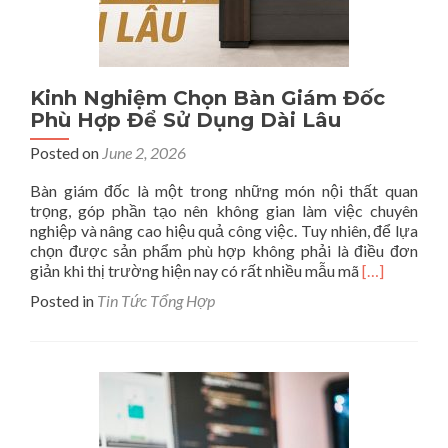
Kinh Nghiệm Chọn Bàn Giám Đốc
Phù Hợp Để Sử Dụng Dài Lâu
Posted on
June 2, 2026
Bàn giám đốc là một trong những món nội thất quan
trọng, góp phần tạo nên không gian làm việc chuyên
nghiệp và nâng cao hiệu quả công việc. Tuy nhiên, để lựa
chọn được sản phẩm phù hợp không phải là điều đơn
Read
giản khi thị trường hiện nay có rất nhiều mẫu mã
[…]
more
Posted in
Tin Tức Tổng Hợp
about
Kinh
Nghiệm
Chọn
Bàn
Giám
Đốc