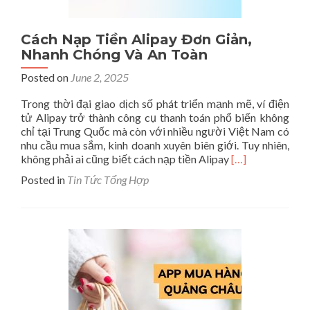
Trên
Thị
Trường
Cách Nạp Tiền Alipay Đơn Giản,
Nhanh Chóng Và An Toàn
Posted on
June 2, 2025
Trong thời đại giao dịch số phát triển mạnh mẽ, ví điện
tử Alipay trở thành công cụ thanh toán phổ biến không
chỉ tại Trung Quốc mà còn với nhiều người Việt Nam có
nhu cầu mua sắm, kinh doanh xuyên biên giới. Tuy nhiên,
Read
không phải ai cũng biết cách nạp tiền Alipay
[…]
more
Posted in
Tin Tức Tổng Hợp
about
Cách
Nạp
Tiền
Alipay
Đơn
Giản,
Nhanh
Chóng