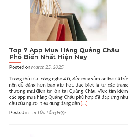
Và
An
Toàn
Top 7 App Mua Hàng Quảng Châu
Phổ Biến Nhất Hiện Nay
Posted on
March 25, 2025
Trong thời đại công nghệ 4.0, việc mua sắm online đã trở
nên dễ dàng hơn bao giờ hết, đặc biệt là từ các trang
thương mại điện tử lớn tại Quảng Châu. Việc tìm kiếm
các app mua hàng Quảng Châu phù hợp để đáp ứng nhu
Read
cầu của người tiêu dùng đang dần
[…]
more
Posted in
Tin Tức Tổng Hợp
about
Top
7
App