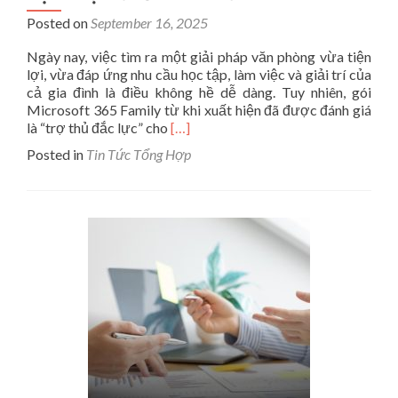
Posted on
September 16, 2025
Ngày nay, việc tìm ra một giải pháp văn phòng vừa tiện
lợi, vừa đáp ứng nhu cầu học tập, làm việc và giải trí của
cả gia đình là điều không hề dễ dàng. Tuy nhiên, gói
Microsoft 365 Family từ khi xuất hiện đã được đánh giá
Read
là “trợ thủ đắc lực” cho
[…]
more
Posted in
Tin Tức Tổng Hợp
about
Microsoft
365
Family
Là
Gì?
Gói
Dịch
Vụ
Tối
Ưu
Cho
Cả
Gia