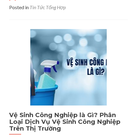
abo
Posted in
Tin Tức Tổng Hợp
Dom
Rati
Là
Gì?
Các
Các
Tăn
Chỉ
Số
Dom
Rati
Hiệ
Quả
Nhấ
Vệ Sinh Công Nghiệp là Gì? Phân
Loại Dịch Vụ Vệ Sinh Công Nghiệp
Trên Thị Trường