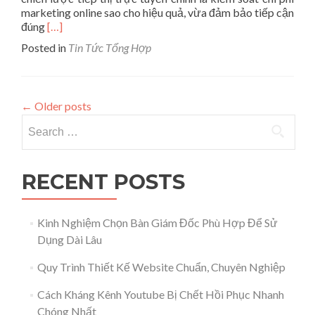
marketing online sao cho hiệu quả, vừa đảm bảo tiếp cận
Read
đúng
[…]
more
Posted in
Tin Tức Tổng Hợp
about
Cách
Dự
Trù
←
Older posts
Chi
Search for:
Phí
Marketing
Online
Chính
RECENT POSTS
Xác,
Hiệu
Quả
Kinh Nghiệm Chọn Bàn Giám Đốc Phù Hợp Để Sử
Cho
Doanh
Dụng Dài Lâu
Nghiệp
Quy Trình Thiết Kế Website Chuẩn, Chuyên Nghiệp
Cách Kháng Kênh Youtube Bị Chết Hồi Phục Nhanh
Chóng Nhất