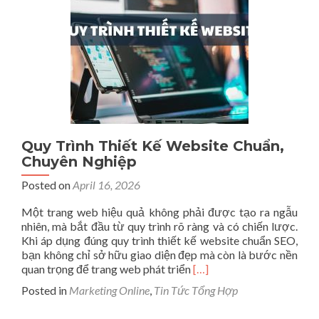
Phù
Hợp
Để
Sử
Dụng
Dài
Lâu
Quy Trình Thiết Kế Website Chuẩn,
Chuyên Nghiệp
Posted on
April 16, 2026
Một trang web hiệu quả không phải được tạo ra ngẫu
nhiên, mà bắt đầu từ quy trình rõ ràng và có chiến lược.
Khi áp dụng đúng quy trình thiết kế website chuẩn SEO,
bạn không chỉ sở hữu giao diện đẹp mà còn là bước nền
Read
quan trọng để trang web phát triển
[…]
more
Posted in
Marketing Online
,
Tin Tức Tổng Hợp
about
Quy