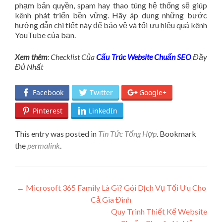
phạm bản quyền, spam hay thao túng hệ thống sẽ giúp
kênh phát triển bền vững. Hãy áp dụng những bước
hướng dẫn chi tiết này để bảo vệ và tối ưu hiệu quả kênh
YouTube của bạn.
Xem thêm
: Checklist Của
Cấu Trúc Website Chuẩn SEO
Đầy
Đủ Nhất
Facebook
Twitter
Google+
Pinterest
LinkedIn
This entry was posted in
Tin Tức Tổng Hợp
. Bookmark
the
permalink
.
Post navigation
←
Microsoft 365 Family Là Gì? Gói Dịch Vụ Tối Ưu Cho
Cả Gia Đình
Quy Trình Thiết Kế Website