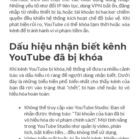
Những yếu tố như đổi IP liên tục, dùng VPN bất ổn, đăng
nhập từ nhiều thiết bị lạ, hoặc tài khoản bị hacker chiếm
quyền đều khiến hệ thống kích hoạt chế độ bảo vệ. Khi
phát hiện rủi ro, YouTube có thể khóa tạm thời hoặc xóa
kênh để tránh hành vi vi phạm tiềm ẩn.
Dấu hiệu nhận biết kênh
YouTube đã bị khóa
Khi kênh YouTube bị khóa, hệ thống sẽ đưa ra nhiều cảnh
báo và dấu hiệu rõ ràng để người dùng nhận biết. Dưới
đây là những biểu hiện phổ biến nhất cho thấy kênh của
bạn đã rơi vào trạng thái “chết”, bị hạn chế hoặc bị vô
hiệu hóa hoàn toàn:
Không thể truy cập vào YouTube Studio: Bạn sẽ
nhận được thông báo: “Tài khoản của bạn đã bị
vô hiệu hóa do vi phạm chính sách”. Mọi tính năng
trong YouTube Studio như quản lý video, phân
tích, bật kiếm tiền… đều không thể sử dụng.
Video biến mất hoặc bị ẩn khỏi kênh: Nhiều video