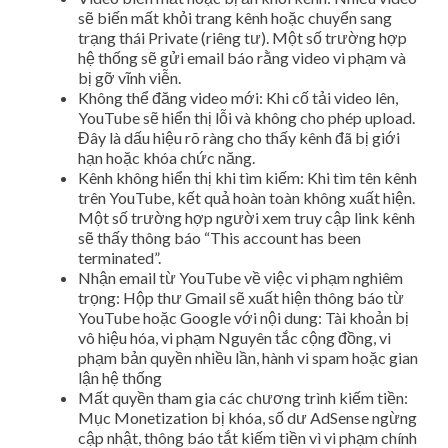
sẽ biến mất khỏi trang kênh hoặc chuyển sang
trạng thái Private (riêng tư). Một số trường hợp
hệ thống sẽ gửi email báo rằng video vi phạm và
bị gỡ vĩnh viễn.
Không thể đăng video mới: Khi cố tải video lên,
YouTube sẽ hiển thị lỗi và không cho phép upload.
Đây là dấu hiệu rõ ràng cho thấy kênh đã bị giới
hạn hoặc khóa chức năng.
Kênh không hiển thị khi tìm kiếm: Khi tìm tên kênh
trên YouTube, kết quả hoàn toàn không xuất hiện.
Một số trường hợp người xem truy cập link kênh
sẽ thấy thông báo “This account has been
terminated”.
Nhận email từ YouTube về việc vi phạm nghiêm
trọng: Hộp thư Gmail sẽ xuất hiện thông báo từ
YouTube hoặc Google với nội dung: Tài khoản bị
vô hiệu hóa, vi phạm Nguyên tắc cộng đồng, vi
phạm bản quyền nhiều lần, hành vi spam hoặc gian
lận hệ thống
Mất quyền tham gia các chương trình kiếm tiền:
Mục Monetization bị khóa, số dư AdSense ngừng
cập nhật, thông báo tắt kiếm tiền vì vi phạm chính