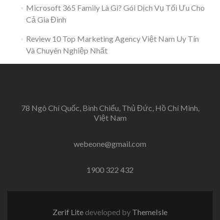
Microsoft 365 Family Là Gì? Gói Dịch Vụ Tối Ưu Cho
Cả Gia Đình
Review 10 Top Marketing Agency Việt Nam Uy Tín
Và Chuyên Nghiệp Nhất
78 Ngô Chí Quốc, Bình Chiểu, Thủ Đức, Hồ Chí Minh,
Việt Nam
webeone@gmail.com
1900 322 432
Zerif Lite
developed by
ThemeIsle