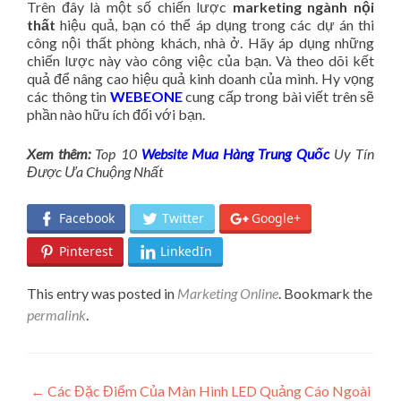
Trên đây là một số chiến lược
marketing ngành nội
thất
hiệu quả, bạn có thể áp dụng trong các dự án thi
công nội thất phòng khách, nhà ở. Hãy áp dụng những
chiến lược này vào công việc của bạn. Và theo dõi kết
quả để nâng cao hiệu quả kinh doanh của mình. Hy vọng
các thông tin
WEBEONE
cung cấp trong bài viết trên sẽ
phần nào hữu ích đối với bạn.
Xem thêm:
Top 10
Website Mua Hàng Trung Quốc
Uy Tín
Được Ưa Chuộng Nhất
Facebook
Twitter
Google+
Pinterest
LinkedIn
This entry was posted in
Marketing Online
. Bookmark the
permalink
.
Post navigation
←
Các Đặc Điểm Của Màn Hình LED Quảng Cáo Ngoài