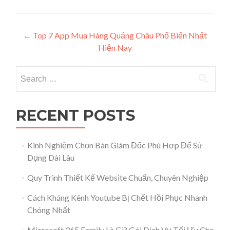
Post navigation
←
Top 7 App Mua Hàng Quảng Châu Phổ Biến Nhất
Hiện Nay
Search for:
RECENT POSTS
Kinh Nghiệm Chọn Bàn Giám Đốc Phù Hợp Để Sử
Dụng Dài Lâu
Quy Trình Thiết Kế Website Chuẩn, Chuyên Nghiệp
Cách Kháng Kênh Youtube Bị Chết Hồi Phục Nhanh
Chóng Nhất
Microsoft 365 Family Là Gì? Gói Dịch Vụ Tối Ưu Cho