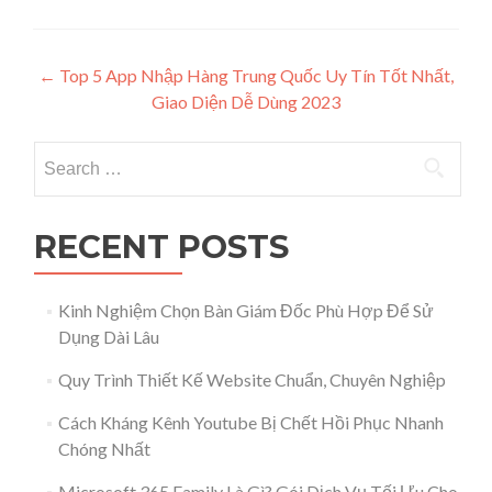
Post navigation
←
Top 5 App Nhập Hàng Trung Quốc Uy Tín Tốt Nhất,
Giao Diện Dễ Dùng 2023
Search for:
RECENT POSTS
Kinh Nghiệm Chọn Bàn Giám Đốc Phù Hợp Để Sử
Dụng Dài Lâu
Quy Trình Thiết Kế Website Chuẩn, Chuyên Nghiệp
Cách Kháng Kênh Youtube Bị Chết Hồi Phục Nhanh
Chóng Nhất
Microsoft 365 Family Là Gì? Gói Dịch Vụ Tối Ưu Cho