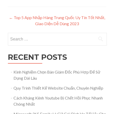
Post navigation
←
Top 5 App Nhập Hàng Trung Quốc Uy Tín Tốt Nhất,
Giao Diện Dễ Dùng 2023
Search for:
RECENT POSTS
Kinh Nghiệm Chọn Bàn Giám Đốc Phù Hợp Để Sử
Dụng Dài Lâu
Quy Trình Thiết Kế Website Chuẩn, Chuyên Nghiệp
Cách Kháng Kênh Youtube Bị Chết Hồi Phục Nhanh
Chóng Nhất
Microsoft 365 Family Là Gì? Gói Dịch Vụ Tối Ưu Cho