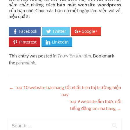
nắm chắc những cách
bảo mật website wordpress
của bạn nhé. Chúc các bạn có một ngày làm việc vui vẻ,
hiệu quả!!!
Facebook
Twitter
Google+
Pinterest
LinkedIn
This entry was posted in
Thư viện sưu tầm
. Bookmark
the
permalink
.
Post navigation
←
Top 10 website bán hàng tốt nhất trên thị trường hiện
nay
Top 9 website ẩm thực nổi
tiếng đăng tin nhà hàng
→
Search for: