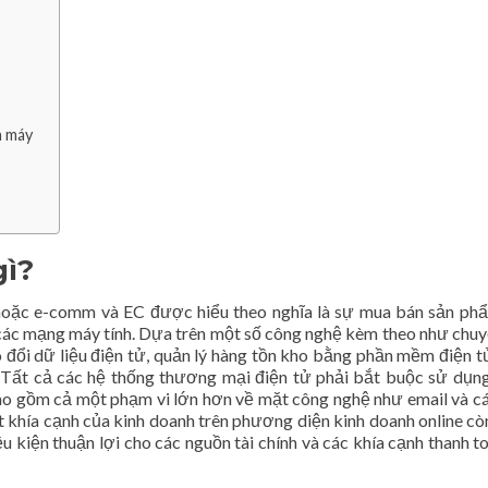
n máy
gì?
hoặc e-comm và EC được hiểu theo nghĩa là sự mua bán sản ph
 các mạng máy tính. Dựa trên một số công nghệ kèm theo như chuy
o đổi dữ liệu điện tử, quản lý hàng tồn kho bằng phần mềm điện t
. Tất cả các hệ thống thương mại điện tử phải bắt buộc sử dụ
ao gồm cả một phạm vi lớn hơn về mặt công nghệ như email và cá
t khía cạnh của kinh doanh trên phương diện kinh doanh online còn
u kiện thuận lợi cho các nguồn tài chính và các khía cạnh thanh t