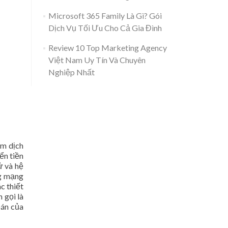
Microsoft 365 Family Là Gì? Gói
Dịch Vụ Tối Ưu Cho Cả Gia Đình
Review 10 Top Marketing Agency
Việt Nam Uy Tín Và Chuyên
Nghiệp Nhất
ẩm dịch
ển tiền
ử và hệ
ng mạng
c thiết
 gọi là
oán của