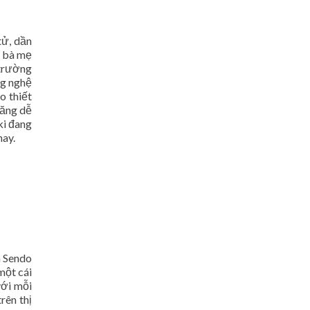
tử, dần
g bà mẹ
 trường
ng nghệ
o thiết
năng dễ
ki đang
nay.
à Sendo
một cái
với mỗi
rên thị