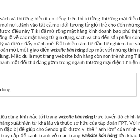
sách và thương hiệu ít có tiếng trên thị trường thương mại điện 
p mọi nơi, đánh vào tất cả mọi đối tượng từ giới trẻ cho đến nhữn
 được điều này Tiki đã mở rộng mặt hàng kinh doanh bao phủ thị
khổng lồ về các mặt hàng từ gia dụng, sách và cho đến sản phẩm cô
 lý và được đẩy mạnh mẽ. Đặt nhiều tâm tư đầu tư nghiêm túc và
toàn mới, một giao diện
website bán hàng
đẹp mắt với những tính 
ùng. Mặc dù là một trang website bán hàng còn non trẻ nhưng Ti
ở thành một đối thủ đáng gờm trong ngành thương mại điện tử hiện 
 dùng
tiêu dùng khi nhắc tới trang
website bán hàng
trực tuyến đó chính l
hàng xuất hiện từ khá lâu và thuộc sở hữu của tập đoàn FPT. Với 
ểm đặc bị để giúp cho Sendo giữ được vị thế “ anh lớn” của mình 
t truy cập để canh tranh với các trang
website bán hàng
lớn khác t