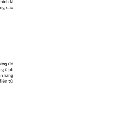
hính là
ảng cáo
hàng
đó
ng định
án hàng
điện tử