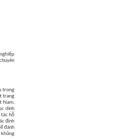
 nghiệp
 chuyên
u trong
t trang
ệt Nam.
ục dính
 tác hỗ
ác định
để đánh
c khủng