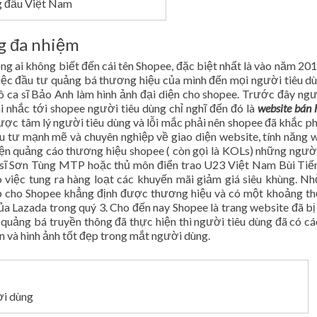
g đầu Việt Nam
g đa nhiệm
ng ai không biết đến cái tên Shopee, đặc biệt nhất là vào năm 20
iệc đầu tư quảng bá thương hiệu của mình đến mọi người tiêu d
ô ca sĩ Bảo Anh làm hình ảnh đại diện cho shopee. Trước đây ngư
i nhắc tới shopee người tiêu dùng chỉ nghĩ đến đó là
website bán 
được tâm lý người tiêu dùng và lỗi mắc phải nên shopee đã khắc p
u tư mạnh mẽ và chuyên nghiệp về giao diện website, tính năng 
diện quảng cáo thương hiệu shopee ( còn gọi là KOLs) những ngườ
ca sĩ Sơn Tùng MTP hoặc thủ môn điển trao U23 Việt Nam Bùi Ti
việc tung ra hàng loạt các khuyến mãi giảm giá siêu khùng. N
p cho Shopee khẳng định được thương hiệu và có một khoảng th
ủa Lazada trong quý 3. Cho đến nay Shopee là trang website đã bị 
 quảng bá truyền thông đã thực hiện thì người tiêu dùng đã có cá
in và hình ảnh tốt đẹp trong mắt người dùng.
ời dùng