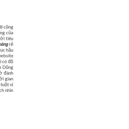
18 cũng
ùng của
ời tiêu
hàng
rẻ
hục hậu
website
i có độ
ến Dũng
hờ đánh
ời gian
tuột vị
ch nhìn