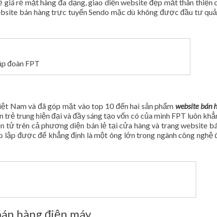
 giá rẻ mặt hàng đa dạng, giao diện website đẹp mắt thân thiện c
website bán hàng trực tuyến Sendo mặc dù không được đầu tư qu
tập đoàn FPT
 Việt Nam và đã góp mặt vào top 10 đến hai sản phẩm
website bán 
n trẻ trung hiện đại và đầy sáng tạo vốn có của mình FPT luôn khẳ
n tử trên cả phương diện bán lẻ tại cửa hàng và trang website b
tạo lập được để khẳng định là một ông lớn trong ngành công nghệ 
bán hàng điện máy