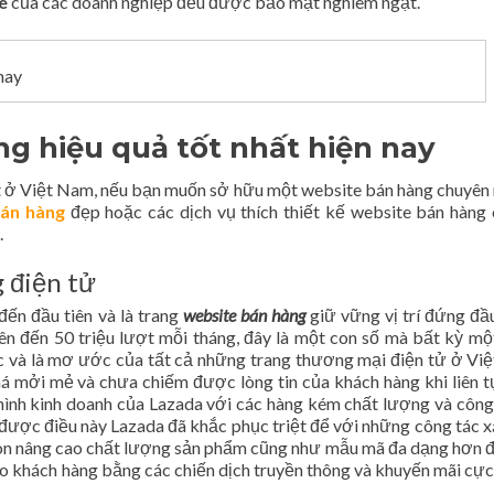
e
của các doanh nghiệp đều được bảo mật nghiêm ngặt.
nay
ng hiệu quả tốt nhất hiện nay
ất ở Việt Nam, nếu bạn muốn sở hữu một website bán hàng chuyên
án hàng
đẹp hoặc các dịch vụ thích thiết kế website bán hàng
.
 điện tử
đến đầu tiên và là trang
website bán hàng
giữ vững vị trí đứng đầ
n đến 50 triệu lượt mỗi tháng, đây là một con số mà bất kỳ mộ
và là mơ ước của tất cả những trang thương mại điện tử ở Vi
á mởi mẻ và chưa chiếm được lòng tin của khách hàng khi liên t
hình kinh doanh của Lazada với các hàng kém chất lượng và công
được điều này Lazada đã khắc phục triệt để với những công tác x
 còn nâng cao chất lượng sản phẩm cũng như mẫu mã đa dạng hơn 
n cho khách hàng bằng các chiến dịch truyền thông và khuyến mãi cự