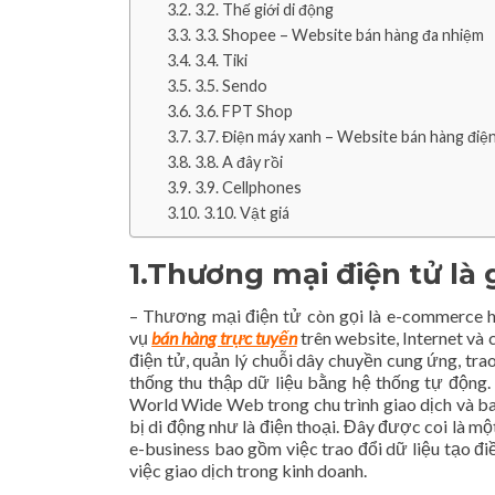
3.2. Thế giới di động
3.3. Shopee – Website bán hàng đa nhiệm
3.4. Tiki
3.5. Sendo
3.6. FPT Shop
3.7. Điện máy xanh – Website bán hàng điệ
3.8. A đây rồi
3.9. Cellphones
3.10. Vật giá
1.Thương mại điện tử là 
– Thương mại điện tử còn gọi là e-commerce 
vụ
bán hàng trực tuyến
trên website, Internet và
điện tử, quản lý chuỗi dây chuyền cung ứng, tra
thống thu thập dữ liệu bằng hệ thống tự động
World Wide Web trong chu trình giao dịch và b
bị di động như là điện thoại. Đây được coi là mộ
e-business bao gồm việc trao đổi dữ liệu tạo điề
việc giao dịch trong kinh doanh.