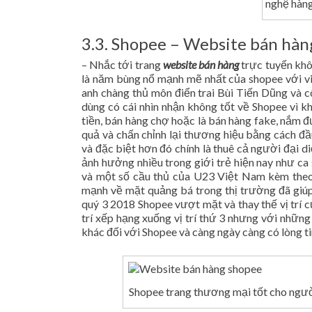
nghệ hàn
3.3. Shopee – Website bán hàn
– Nhắc tới trang
website bán hàng
trực tuyến khô
là năm bùng nổ mạnh mẽ nhất của shopee với v
anh chàng thủ môn điển trai Bùi Tiến Dũng và c
dùng có cái nhìn nhận không tốt về Shopee vì kh
tiền, bán hàng chợ hoặc là bán hàng fake, nắm 
quả và chấn chỉnh lại thương hiệu bằng cách đầ
và đặc biệt hơn đó chính là thuê cả người đại 
ảnh hưởng nhiều trong giới trẻ hiện nay như 
và một số cầu thủ của U23 Việt Nam kèm theo 
mạnh về mặt quảng bá trong thị trường đã giú
quý 3 2018 Shopee vượt mặt và thay thế vị trí c
trí xếp hạng xuống vị trí thứ 3 nhưng với những
khác đối với Shopee và càng ngày càng có lòng t
Shopee trang thương mại tốt cho ngư