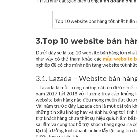
+ Hầu như các giao dịch trong
kinh doanh onlin
Top 10 website bán hàng tốt nhất hiện 
3.Top 10 website bán hà
Dưới đây sẽ là top 10 website bán hàng lớn nh
như vậy có thể tham khảo các
mẫu website b
nghiệp để có cho mình nền tảng website tốt nhất
3.1. Lazada – Website bán hàng
– Lazada là một trong những cái tên được biết 
năm 2017 tới 2018 với lượng truy cập khủng lê
website bán hàng nào đều mong muốn đạt được 
Vài năm trước đây Lazada còn là một cái tên kh
những tin xấu không hay và ảnh hưởng tới tình 
trợ khách hàng chưa thật sự hiệu quả. Nắm bắt 
sai lầm và công tác hỗ trợ khách hàng ngoài ra
lại thị trường kinh doanh online lấy lại lòng ti
được tung ra liên tục.