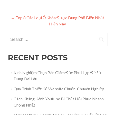
Post navigation
←
Top 8 Các Loại Ổ Khóa Được Dùng Phổ Biến Nhất
Hiện Nay
Search for:
RECENT POSTS
Kinh Nghiệm Chọn Bàn Giám Đốc Phù Hợp Để Sử
Dụng Dài Lâu
Quy Trình Thiết Kế Website Chuẩn, Chuyên Nghiệp
Cách Kháng Kênh Youtube Bị Chết Hồi Phục Nhanh
Chóng Nhất
Microsoft 365 Family Là Gì? Gói Dịch Vụ Tối Ưu Cho