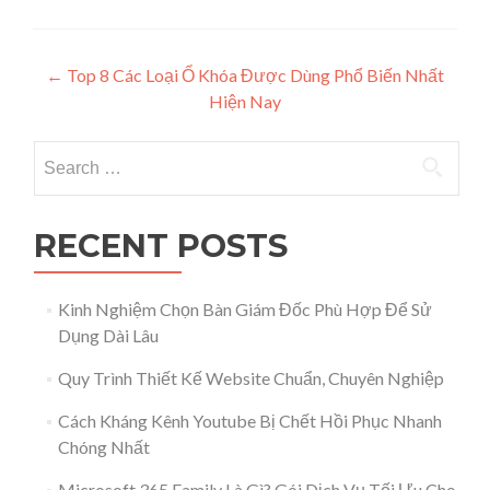
Post navigation
←
Top 8 Các Loại Ổ Khóa Được Dùng Phổ Biến Nhất
Hiện Nay
Search for:
RECENT POSTS
Kinh Nghiệm Chọn Bàn Giám Đốc Phù Hợp Để Sử
Dụng Dài Lâu
Quy Trình Thiết Kế Website Chuẩn, Chuyên Nghiệp
Cách Kháng Kênh Youtube Bị Chết Hồi Phục Nhanh
Chóng Nhất
Microsoft 365 Family Là Gì? Gói Dịch Vụ Tối Ưu Cho