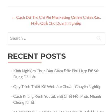
Post navigation
←
Cách Dự Trù Chi Phí Marketing Online Chính Xác,
Hiệu Quả Cho Doanh Nghiệp
Search for:
RECENT POSTS
Kinh Nghiệm Chọn Bàn Giám Đốc Phù Hợp Để Sử
Dụng Dài Lâu
Quy Trình Thiết Kế Website Chuẩn, Chuyên Nghiệp
Cách Kháng Kênh Youtube Bị Chết Hồi Phục Nhanh
Chóng Nhất
Microsoft 365 Family Là Gì? Gói Dịch Vụ Tối Ưu Cho