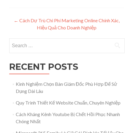
Post navigation
←
Cách Dự Trù Chi Phí Marketing Online Chính Xác,
Hiệu Quả Cho Doanh Nghiệp
Search for:
RECENT POSTS
Kinh Nghiệm Chọn Bàn Giám Đốc Phù Hợp Để Sử
Dụng Dài Lâu
Quy Trình Thiết Kế Website Chuẩn, Chuyên Nghiệp
Cách Kháng Kênh Youtube Bị Chết Hồi Phục Nhanh
Chóng Nhất
Microsoft 365 Family Là Gì? Gói Dịch Vụ Tối Ưu Cho