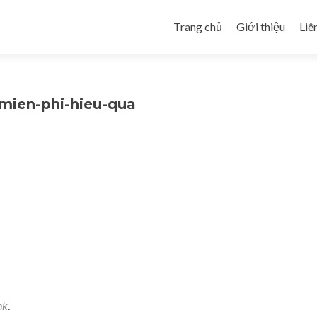
Skip to content
Trang chủ
Giới thiệu
Liê
mien-phi-hieu-qua
nk
.