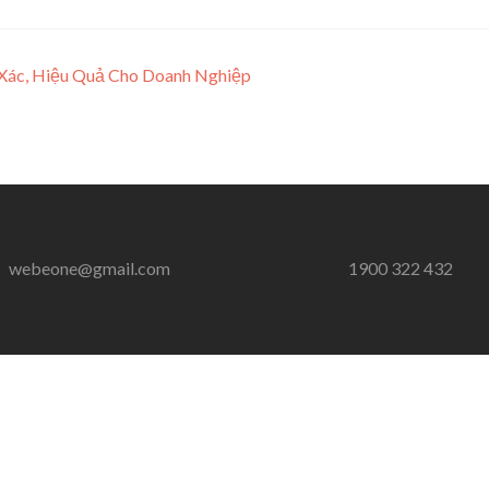
 Xác, Hiệu Quả Cho Doanh Nghiệp
webeone@gmail.com
1900 322 432