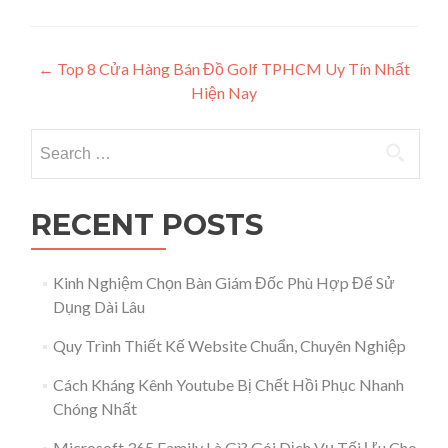
Post navigation
←
Top 8 Cửa Hàng Bán Đồ Golf TPHCM Uy Tín Nhất
Hiện Nay
Search for:
RECENT POSTS
Kinh Nghiệm Chọn Bàn Giám Đốc Phù Hợp Để Sử
Dụng Dài Lâu
Quy Trình Thiết Kế Website Chuẩn, Chuyên Nghiệp
Cách Kháng Kênh Youtube Bị Chết Hồi Phục Nhanh
Chóng Nhất
Microsoft 365 Family Là Gì? Gói Dịch Vụ Tối Ưu Cho