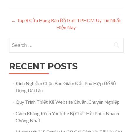
Post navigation
←
Top 8 Cửa Hàng Bán Đồ Golf TPHCM Uy Tín Nhất
Hiện Nay
Search for:
RECENT POSTS
Kinh Nghiệm Chọn Bàn Giám Đốc Phù Hợp Để Sử
Dụng Dài Lâu
Quy Trình Thiết Kế Website Chuẩn, Chuyên Nghiệp
Cách Kháng Kênh Youtube Bị Chết Hồi Phục Nhanh
Chóng Nhất
Microsoft 365 Family Là Gì? Gói Dịch Vụ Tối Ưu Cho