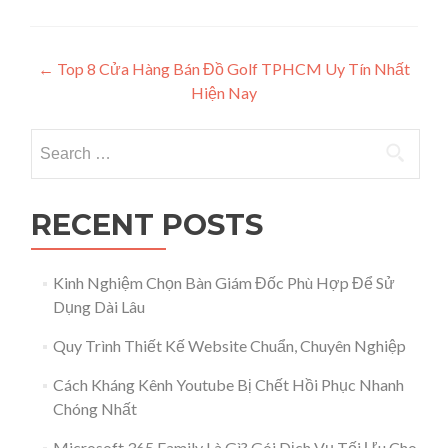
Post navigation
←
Top 8 Cửa Hàng Bán Đồ Golf TPHCM Uy Tín Nhất
Hiện Nay
Search for:
RECENT POSTS
Kinh Nghiệm Chọn Bàn Giám Đốc Phù Hợp Để Sử
Dụng Dài Lâu
Quy Trình Thiết Kế Website Chuẩn, Chuyên Nghiệp
Cách Kháng Kênh Youtube Bị Chết Hồi Phục Nhanh
Chóng Nhất
Microsoft 365 Family Là Gì? Gói Dịch Vụ Tối Ưu Cho