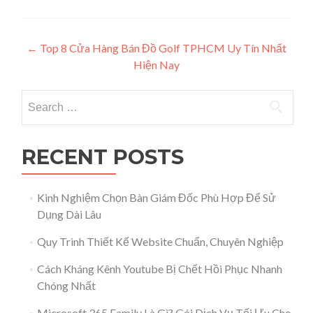
Post navigation
←
Top 8 Cửa Hàng Bán Đồ Golf TPHCM Uy Tín Nhất
Hiện Nay
Search for:
RECENT POSTS
Kinh Nghiệm Chọn Bàn Giám Đốc Phù Hợp Để Sử
Dụng Dài Lâu
Quy Trình Thiết Kế Website Chuẩn, Chuyên Nghiệp
Cách Kháng Kênh Youtube Bị Chết Hồi Phục Nhanh
Chóng Nhất
Microsoft 365 Family Là Gì? Gói Dịch Vụ Tối Ưu Cho