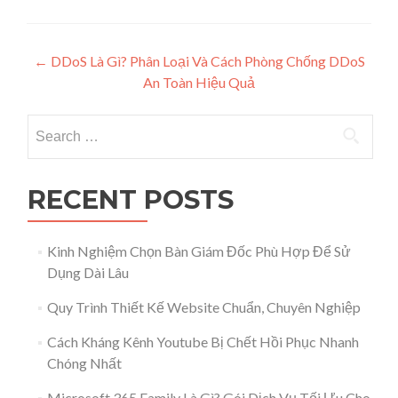
Post navigation
←
DDoS Là Gì? Phân Loại Và Cách Phòng Chống DDoS
An Toàn Hiệu Quả
Search for:
RECENT POSTS
Kinh Nghiệm Chọn Bàn Giám Đốc Phù Hợp Để Sử
Dụng Dài Lâu
Quy Trình Thiết Kế Website Chuẩn, Chuyên Nghiệp
Cách Kháng Kênh Youtube Bị Chết Hồi Phục Nhanh
Chóng Nhất
Microsoft 365 Family Là Gì? Gói Dịch Vụ Tối Ưu Cho