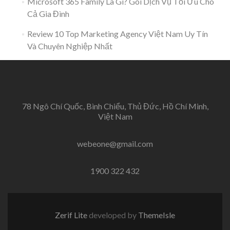
Microsoft 365 Family Là Gì? Gói Dịch Vụ Tối Ưu Cho
Cả Gia Đình
Review 10 Top Marketing Agency Việt Nam Uy Tín
Và Chuyên Nghiệp Nhất
78 Ngô Chí Quốc, Bình Chiểu, Thủ Đức, Hồ Chí Minh,
Việt Nam
webeone@gmail.com
1900 322 432
Zerif Lite
developed by
ThemeIsle