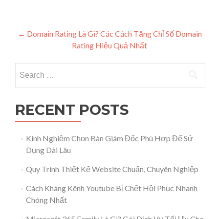
Post navigation
←
Domain Rating Là Gì? Các Cách Tăng Chỉ Số Domain
Rating Hiệu Quả Nhất
Search for:
RECENT POSTS
Kinh Nghiệm Chọn Bàn Giám Đốc Phù Hợp Để Sử
Dụng Dài Lâu
Quy Trình Thiết Kế Website Chuẩn, Chuyên Nghiệp
Cách Kháng Kênh Youtube Bị Chết Hồi Phục Nhanh
Chóng Nhất
Microsoft 365 Family Là Gì? Gói Dịch Vụ Tối Ưu Cho