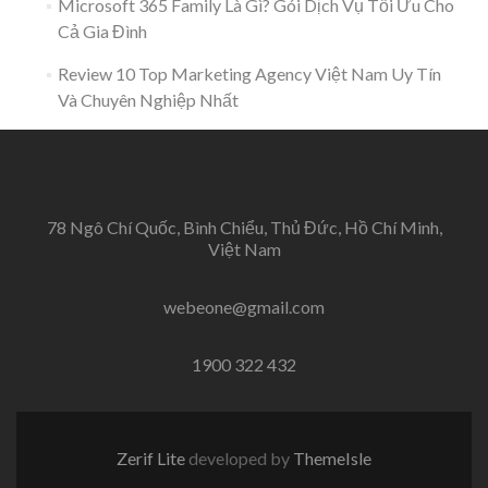
Microsoft 365 Family Là Gì? Gói Dịch Vụ Tối Ưu Cho
Cả Gia Đình
Review 10 Top Marketing Agency Việt Nam Uy Tín
Và Chuyên Nghiệp Nhất
78 Ngô Chí Quốc, Bình Chiểu, Thủ Đức, Hồ Chí Minh,
Việt Nam
webeone@gmail.com
1900 322 432
Zerif Lite
developed by
ThemeIsle