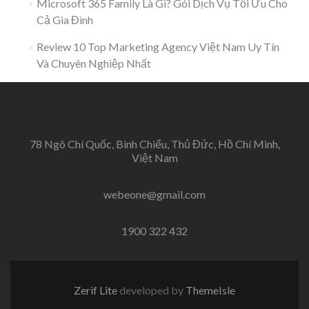
Microsoft 365 Family Là Gì? Gói Dịch Vụ Tối Ưu Cho
Cả Gia Đình
Review 10 Top Marketing Agency Việt Nam Uy Tín
Và Chuyên Nghiệp Nhất
78 Ngô Chí Quốc, Bình Chiểu, Thủ Đức, Hồ Chí Minh,
Việt Nam
webeone@gmail.com
1900 322 432
Zerif Lite
developed by
ThemeIsle