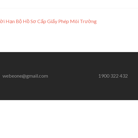
hời Hạn Bộ Hồ Sơ Cấp Giấy Phép Môi Trường
webeone@gmail.com
1900 322 432