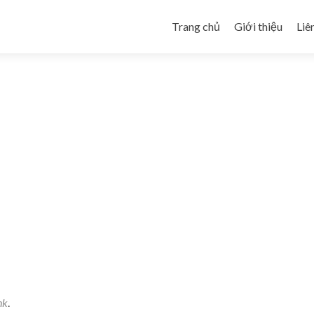
Skip to content
Trang chủ
Giới thiệu
Liê
nk
.