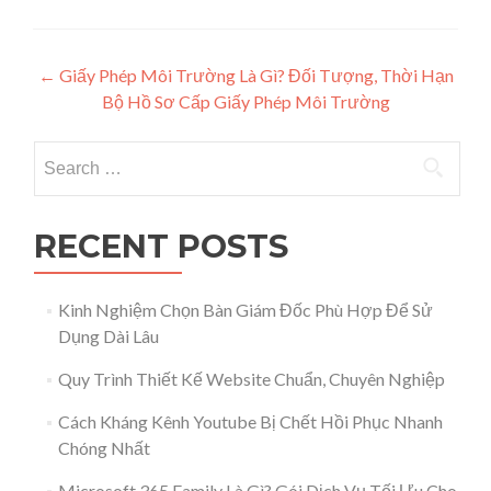
Post navigation
←
Giấy Phép Môi Trường Là Gì? Đối Tượng, Thời Hạn
Bộ Hồ Sơ Cấp Giấy Phép Môi Trường
Search for:
RECENT POSTS
Kinh Nghiệm Chọn Bàn Giám Đốc Phù Hợp Để Sử
Dụng Dài Lâu
Quy Trình Thiết Kế Website Chuẩn, Chuyên Nghiệp
Cách Kháng Kênh Youtube Bị Chết Hồi Phục Nhanh
Chóng Nhất
Microsoft 365 Family Là Gì? Gói Dịch Vụ Tối Ưu Cho