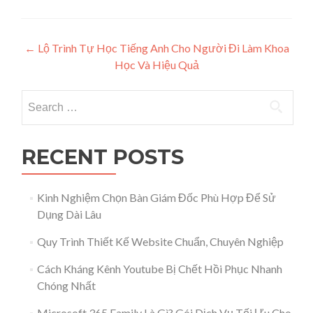
Post navigation
←
Lộ Trình Tự Học Tiếng Anh Cho Người Đi Làm Khoa
Học Và Hiệu Quả
Search for:
RECENT POSTS
Kinh Nghiệm Chọn Bàn Giám Đốc Phù Hợp Để Sử
Dụng Dài Lâu
Quy Trình Thiết Kế Website Chuẩn, Chuyên Nghiệp
Cách Kháng Kênh Youtube Bị Chết Hồi Phục Nhanh
Chóng Nhất
Microsoft 365 Family Là Gì? Gói Dịch Vụ Tối Ưu Cho