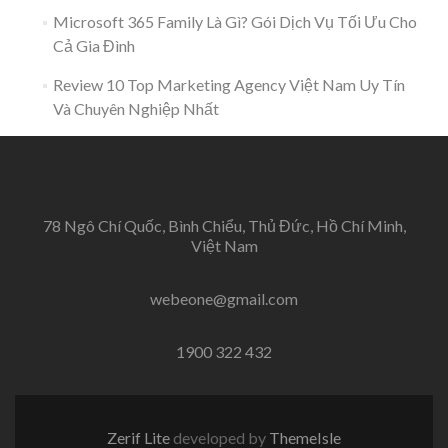
Microsoft 365 Family Là Gì? Gói Dịch Vụ Tối Ưu Cho
Cả Gia Đình
Review 10 Top Marketing Agency Việt Nam Uy Tín
Và Chuyên Nghiệp Nhất
78 Ngô Chí Quốc, Bình Chiểu, Thủ Đức, Hồ Chí Minh,
Việt Nam
webeone@gmail.com
1900 322 432
Zerif Lite
developed by
ThemeIsle