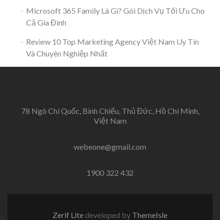
Microsoft 365 Family Là Gì? Gói Dịch Vụ Tối Ưu Cho
Cả Gia Đình
Review 10 Top Marketing Agency Việt Nam Uy Tín
Và Chuyên Nghiệp Nhất
78 Ngô Chí Quốc, Bình Chiểu, Thủ Đức, Hồ Chí Minh,
Việt Nam
webeone@gmail.com
1900 322 432
Zerif Lite
developed by
ThemeIsle