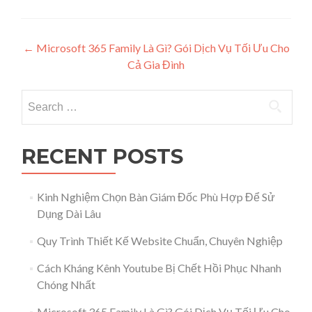
Post navigation
←
Microsoft 365 Family Là Gì? Gói Dịch Vụ Tối Ưu Cho
Cả Gia Đình
Search for:
RECENT POSTS
Kinh Nghiệm Chọn Bàn Giám Đốc Phù Hợp Để Sử
Dụng Dài Lâu
Quy Trình Thiết Kế Website Chuẩn, Chuyên Nghiệp
Cách Kháng Kênh Youtube Bị Chết Hồi Phục Nhanh
Chóng Nhất
Microsoft 365 Family Là Gì? Gói Dịch Vụ Tối Ưu Cho