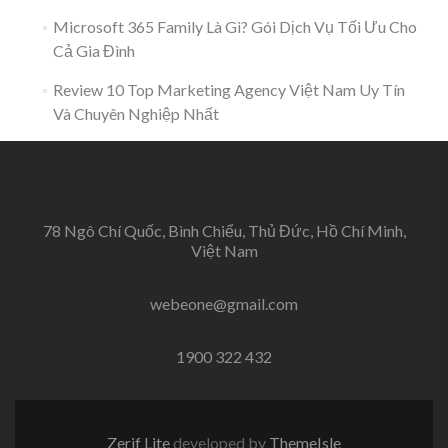
Microsoft 365 Family Là Gì? Gói Dịch Vụ Tối Ưu Cho
Cả Gia Đình
Review 10 Top Marketing Agency Việt Nam Uy Tín
Và Chuyên Nghiệp Nhất
78 Ngô Chí Quốc, Bình Chiểu, Thủ Đức, Hồ Chí Minh,
Việt Nam
webeone@gmail.com
1900 322 432
Zerif Lite
developed by
ThemeIsle