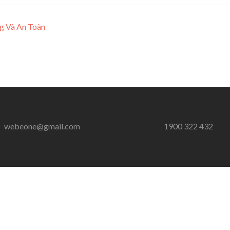
g Và An Toàn
webeone@gmail.com
1900 322 432