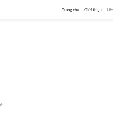
Skip to content
Trang chủ
Giới thiệu
Liê
nk
.