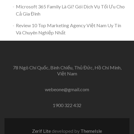
Microsoft 365 Family Là Gì? Gói Dịch Vụ Tối Ưu Cho
Cả Gia Đình
Review 10 Top Marketing Agency Việt Nam Uy Tín
Và Chuyên Nghiệp Nhất
78 Ngô Chí Quốc, Bình Chiểu, Thủ Đức, Hồ Chí Minh,
Việt Nam
webeone@gmail.com
1900 322 432
Zerif Lite
developed by
ThemeIsle