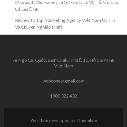
Microsoft 365 Family Là Gì? Gói Dịch Vụ Tối Ưu Cho
Cả Gia Đình
Review 10 Top Marketing Agency Việt Nam Uy Tín
Và Chuyên Nghiệp Nhất
78 Ngô Chí Quốc, Bình Chiểu, Thủ Đức, Hồ Chí Minh,
Việt Nam
webeone@gmail.com
1900 322 432
Zerif Lite
developed by
ThemeIsle