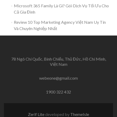
Microsoft 365 Family Là Gì? Gói Dịch Vụ Tối Ưu Cho
Cả Gia Đình
Review 10 Top Marketing Agency Việt Nam Uy Tín
Và Chuyên Nghiệp Nhất
78 Ngô Chí Quốc, Bình Chiểu, Thủ Đức, Hồ Chí Minh,
Việt Nam
webeone@gmail.com
1900 322 432
Zerif Lite
developed by
ThemeIsle