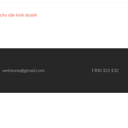
 cho dân kinh doanh
webeone@gmail.com
1900 322 432