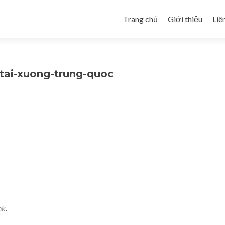
Skip to content
Trang chủ
Giới thiệu
Liê
-tai-xuong-trung-quoc
nk
.