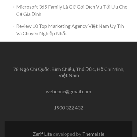
Microsoft 365 Family Là Gì? Gói Dịch Vụ Tối Ưu Cho
Cả Gia Đình
Review 10 Top Marketing Agency Việt Nam Uy Tín
Và Chuyên Nghiệp Nhất
78 Ngô Chí Quốc, Bình Chiểu, Thủ Đức, Hồ Chí Minh,
Việt Nam
webeone@gmail.com
1900 322 432
Zerif Lite
developed by
ThemeIsle