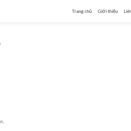
Skip to content
Trang chủ
Giới thiệu
Liê
m
nk
.