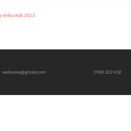
 nhiều nhất 2023
webeone@gmail.com
1900 322 432