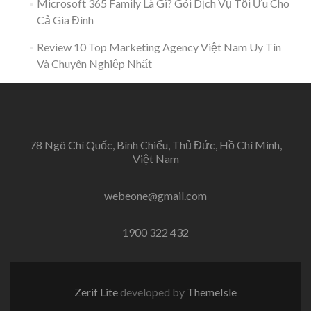
Microsoft 365 Family Là Gì? Gói Dịch Vụ Tối Ưu Cho
Cả Gia Đình
Review 10 Top Marketing Agency Việt Nam Uy Tín
Và Chuyên Nghiệp Nhất
78 Ngô Chí Quốc, Bình Chiểu, Thủ Đức, Hồ Chí Minh,
Việt Nam
webeone@gmail.com
1900 322 432
Zerif Lite
developed by
ThemeIsle