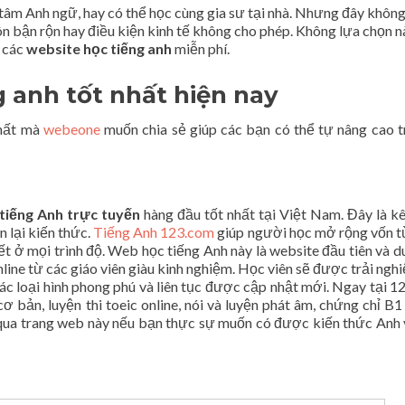
 tâm Anh ngữ, hay có thể học cùng gia sư tại nhà. Nhưng đây không
ôn bận rộn hay điều kiện kinh tế không cho phép. Không lựa chọn n
a các
website học tiếng anh
miễn phí.
g anh tốt nhất hiện nay
nhất mà
webeone
muốn chia sẻ giúp các bạn có thể tự nâng cao t
tiếng Anh trực tuyến
hàng đầu tốt nhất tại Việt Nam. Đây là k
n lại kiến thức.
Tiếng Anh 123.com
giúp người học mở rộng vốn 
iết ở mọi trình độ. Web học tiếng Anh này là website đầu tiên và d
ine từ các giáo viên giàu kinh nghiệm. Học viên sẽ được trải ngh
các loại hình phong phú và liên tục được cập nhật mới. Ngay tại 1
ơ bản, luyện thi toeic online, nói và luyện phát âm, chứng chỉ B1
 qua trang web này nếu bạn thực sự muốn có được kiến thức Anh