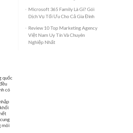
Microsoft 365 Family Là Gì? Gói
Dịch Vụ Tối Ưu Cho Cả Gia Đình
Review 10 Top Marketing Agency
Việt Nam Uy Tín Và Chuyên
Nghiệp Nhất
g quốc
…đều
nh có
 nhập
 khối
 hết
 cung
g môi