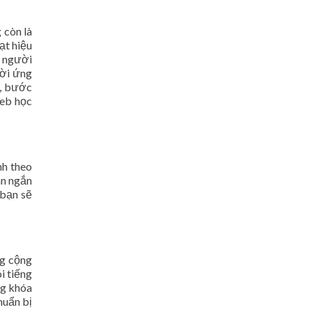
 còn là
ạt hiệu
a người
hời ứng
g, bước
web học
nh theo
an ngắn
 bạn sẽ
ng cộng
i tiếng
ng khóa
huẩn bị