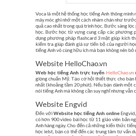
Voca là một hệ thống học tiếng Anh thông minh
máy móc ghi nhớ một cách nhàm chán như trước 
quả cao nhất trong quá trình học. Bước sàng lọc 
học. Bước học từ vựng cung cấp các phương ph
dụng phương pháp flashcard 3 mặt giúp kích th
kiểm tra giúp đánh giá sự tiến bộ của người họ
tiếng Anh vô cùng hữu ích mà bạn không nên bỏ 
Website HelloChao.vn
Web học tiếng Anh trực tuyến
HelloChao.vn
đ
giọng chuẩn Mỹ. Tạo cơ hội thiết thực cho bạn 
nhất (khoảng tầm 20 phút). Nếu bạn dành một chú
nói tiếng Anh mà không cần suy nghĩ nhưng vẫn 
Website Engvid
Đến với
Website học tiếng Anh
online
Engvid,
có hơn 900 video bài học từ 11 giáo viên bản n
Anh hàng ngày. Cho đến cả những kiến thức tiếng
học ielst, bạn có thể đến các trung tâm tư vấn 