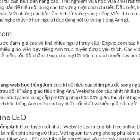
i từ căn bản đến nâng cao. Trải nghiệm vừa học vừa chơi rất th
 dẫn để hiểu nội dung các từ vựng một cách chi tiết. Đặc biệt, h
khác. Với những câu hỏi cần dịch từ vựng sang tiếng Việt thì có m
ể nghe thấy rõ hơn người đọc đang nói từ vựng tiếng Anh gì.
.com
ược đánh giá cao và khá nhiều người truy cập. Engvid.com tập 
nhiều giáo viên dạy tiếng Anh trực tuyến được yêu thích. Các vi
ễ hiểu, tốc độ chậm. Giúp cho người học có cách luyến láy âm 
rang web học tiếng Anh
cực kì dễ hiểu qua phim phụ đề song ng
trau dồi kĩ năng giao tiếp tiếng Anh. Website còn cập nhật nhiều 
phú. Studyphim cung cấp phương pháp học đơn giản, thú vị nhưng 
b học tiếng Anh miễn phí hay nhất, tốt nhất và hiệu quả bất ngờ.
line LEO
iếng Anh
trực tuyến tốt nhất. Website Learn English free online 
toàn miễn phí cho người học. Với nguồn từ vựng phong phú kèm c
học tiếng Anh, LEO còn hấp dẫn người học với các trò chơi nhỏ, q