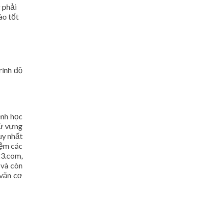
 phải
ào tốt
rình độ
ênh học
từ vựng
uy nhất
iệm các
23.com,
 và còn
 văn cơ