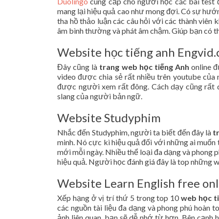
Duolingo
cung cấp cho người học các bài test đ
mang lại hiệu quả cao như mong đợi. Có sự hướng
tha hồ thảo luận các câu hỏi với các thành viên 
âm bình thường và phát âm chậm. Giúp bạn có th
Website học tiếng anh Engvid
Đây cũng là
trang web học tiếng Anh
online đ
video được chia sẻ rất nhiều trên youtube của 
được người xem rất đông. Cách dạy cũng rất d
slang của người bản ngữ.
Website Studyphim
Nhắc đến Studyphim, người ta biết đến đây là
t
minh. Nó cực kì hiệu quả đối với những ai muốn 
mới mỗi ngày. Nhiều thể loại đa dạng và phong 
hiệu quả. Người học đánh giá đây là top những we
Website Learn English free on
Xếp hạng ở vị trí thứ 5 trong top 10
web học t
các nguồn tài liệu đa dạng và phong phú hoàn 
ảnh liên quan, bạn sẽ dễ nhớ từ hơn. Bên cạnh 