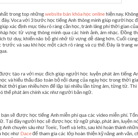
 nhất trong top những
website bán khóa học online
hiện nay. Không
đây. Voca với 3 bước học tiếng Anh thông minh giúp người học đ
giúp xác định mục tiêu rõ ràng cần học, tránh lãng phí thời gian củ
áp học từ vựng thông minh qua các hình ảnh, âm nhạc. Đồng t
ích tư duy, khiến não bộ ghi nhớ từ vựng dễ dàng hơn. Cuối cùn
c trước và sau khi học một cách rõ ràng và cụ thể. Đây là trang 
qua.
ược tạo ra với mục đích giúp người học luyện phát âm tiếng A
học và hiểu thấu đáo toàn bộ nội dung của ngày học trong thời gi
t thời gian nhiều hơn để lặp lại nhiều lần từng âm, từng từ. Thì
có thể phát âm chính xác như người bản ngữ.
 bạn sẽ được học tiếng Anh miễn phí qua các video miễn phí. Tổ
gữ. Tại đây người học sẽ được học từ ngữ pháp, phát âm, luyện nó
 Anh chuyên sâu như Toeic, Toefl và Ielts, sau khi hoàn thành nhữ
du học như
Dace
để tham gia các lớp hoàn thiện kỹ năng anh văn, c