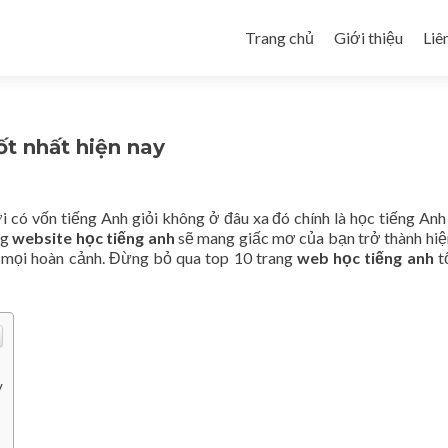
Skip to content
Trang chủ
Giới thiệu
Liê
ốt nhất hiện nay
 có vốn tiếng Anh giỏi không ở đâu xa đó chính là học tiếng Anh 
ng
website học tiếng anh
sẽ mang giấc mơ của bạn trở thành hiệ
g mọi hoàn cảnh. Đừng bỏ qua top 10 trang
web học tiếng anh
t
y