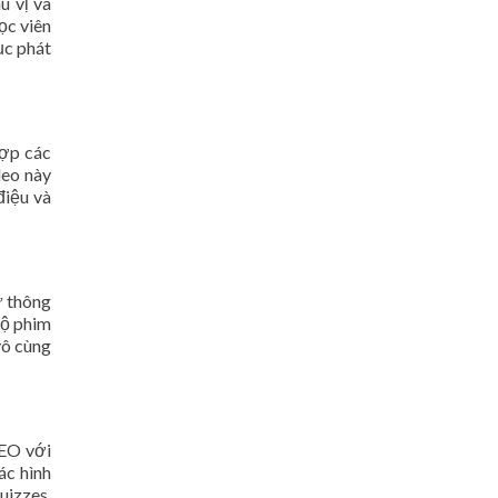
ú vị và
ọc viên
ục phát
hợp các
deo này
điệu và
ữ thông
bộ phim
vô cùng
LEO với
ác hình
uizzes.