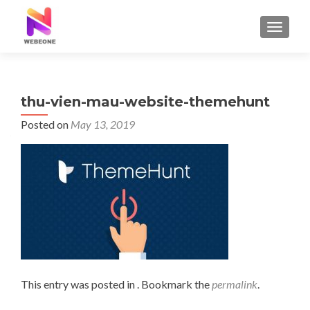
TOGGLE
thu-vien-mau-website-themehunt
Posted on
May 13, 2019
This entry was posted in . Bookmark the
permalink
.