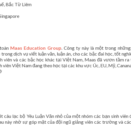
ế, Bắc Từ Liêm
 Singapore
 toàn
Maas Education Group
. Công ty này là một trong nhữn
ong dịch vụ viết luận văn, luận án, cho các bậc đai học, tốt nghi
sinh viên và các bậc học khác tại Việt Nam, Maas đã vươn tầm ra 
sinh viên Việt Nam đang theo học tại các khu vực Úc, EU, Mỹ, Cana
ỡ
ột câu lạc bộ Yêu Luận Văn nhỏ của một nhóm các bạn sinh viên 
au này nhờ sự góp mặt của đội ngũ giảng viên các trường và cá