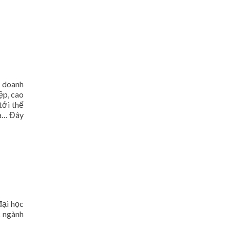
g doanh
ệp, cao
tới thế
na… Đây
đại học
c ngành