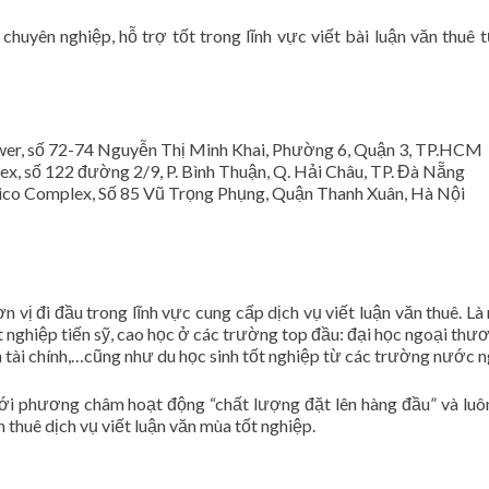
chuyên nghiệp, hỗ trợ tốt trong lĩnh vực viết bài luận văn thuê 
wer, số 72-74 Nguyễn Thị Minh Khai, Phường 6, Quận 3, TP.HCM
x, số 122 đường 2/9, P. Bình Thuận, Q. Hải Châu, TP. Đà Nẵng
lico Complex, Số 85 Vũ Trọng Phụng, Quận Thanh Xuân, Hà Nội
 vị đi đầu trong lĩnh vực cung cấp dịch vụ viết luận văn thuê. Là 
ốt nghiệp tiến sỹ, cao học ở các trường top đầu: đại học ngoại thươ
n tài chính,…cũng như du học sinh tốt nghiệp từ các trường nước n
ới phương châm hoạt động “chất lượng đặt lên hàng đầu” và luôn
n thuê dịch vụ viết luận văn mùa tốt nghiệp.