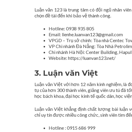
Luận văn 123 là trung tâm có đội ngũ nhân viên 
chọn đề tài đến khi bảo vệ thành công.
Hotline: 0938 935 805
Email:
lienhe.luanvan123@gmail.com
VPGD – Trụ sở chính: Tòa nhà Centec To
VP Chi nhánh Đà Nẵng: Tòa Nhà Petrolime
Chi nhánh Hà Nội: Center Building, Hapu
Website: https://luanvan123.net/
3. Luận văn Việt
Luận văn Việt với hơn 12 năm kinh nghiệm, là đơn
tụ của hơn 300 thành viên, giảng viên ưu tú đã t
học bách khoa, đại học kinh tế quốc dân, học việ
Luận văn Việt khẳng định chất lượng bài luận v
chỉ uy tín được nhiều công chức, sinh viên tìm đế
Hotline : 0915 686 999