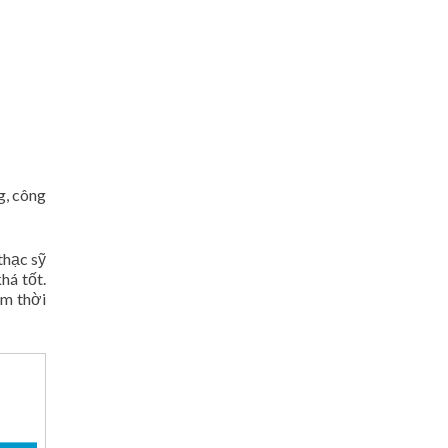
g, công
thạc sỹ
há tốt.
âm thời