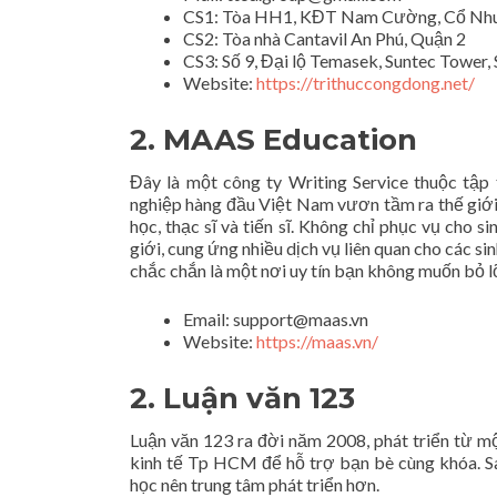
CS1: Tòa HH1, KĐT Nam Cường, Cổ Nhu
CS2: Tòa nhà Cantavil An Phú, Quận 2
CS3: Số 9, Đại lộ Temasek, Suntec Tower,
Website:
https://trithuccongdong.net/
2. MAAS Education
Đây là một công ty Writing Service thuộc tập
nghiệp hàng đầu Việt Nam vươn tầm ra thế giới tr
học, thạc sĩ và tiến sĩ. Không chỉ phục vụ cho 
giới, cung ứng nhiều dịch vụ liên quan cho các 
chắc chắn là một nơi uy tín bạn không muốn bỏ l
Email:
support@maas.vn
Website:
https://maas.vn/
2. Luận văn 123
Luận văn 123 ra đời năm 2008, phát triển từ m
kinh tế Tp HCM để hỗ trợ bạn bè cùng khóa. S
học nên trung tâm phát triển hơn.