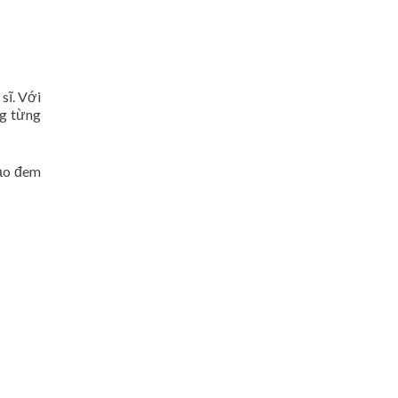
sĩ. Với
ng từng
bảo đem