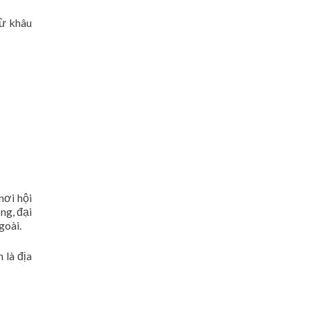
từ khâu
nơi hội
ng, đại
goài.
 là địa