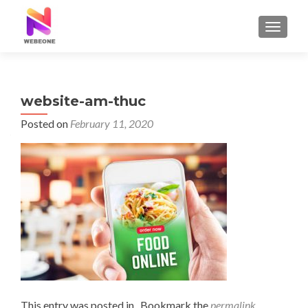
TOGGLE
website-am-thuc
Posted on
February 11, 2020
This entry was posted in . Bookmark the
permalink
.