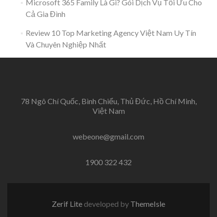
Microsoft 365 Family Là Gì? Gói Dịch Vụ Tối Ưu Cho
Cả Gia Đình
Review 10 Top Marketing Agency Việt Nam Uy Tín
Và Chuyên Nghiệp Nhất
78 Ngô Chí Quốc, Bình Chiểu, Thủ Đức, Hồ Chí Minh,
Việt Nam
webeone@gmail.com
1900 322 432
Zerif Lite
developed by
ThemeIsle