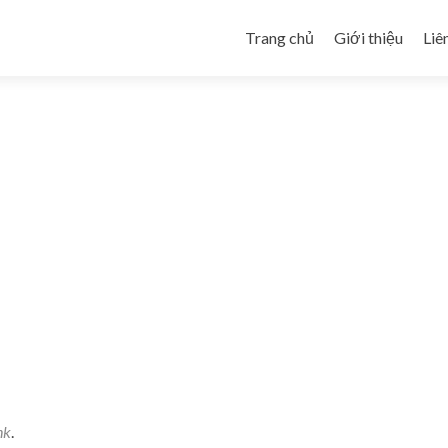
Skip to content
Trang chủ
Giới thiệu
Liê
nk
.