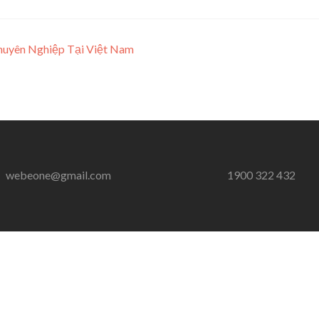
uyên Nghiệp Tại Việt Nam
webeone@gmail.com
1900 322 432