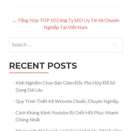
Post navigation
←
Tổng Hợp TOP 10 Công Ty SEO Uy Tín Và Chuyên
Nghiệp Tại Việt Nam
Search for:
RECENT POSTS
Kinh Nghiệm Chọn Bàn Giám Đốc Phù Hợp Để Sử
Dụng Dài Lâu
Quy Trình Thiết Kế Website Chuẩn, Chuyên Nghiệp
Cách Kháng Kênh Youtube Bị Chết Hồi Phục Nhanh
Chóng Nhất
Microsoft 365 Family Là Gì? Gói Dịch Vụ Tối Ưu Cho