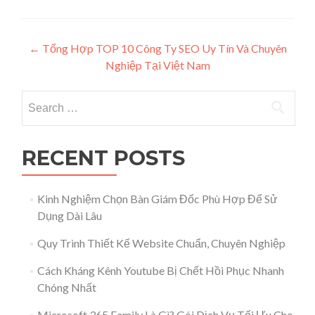
Post navigation
←
Tổng Hợp TOP 10 Công Ty SEO Uy Tín Và Chuyên
Nghiệp Tại Việt Nam
Search for:
RECENT POSTS
Kinh Nghiệm Chọn Bàn Giám Đốc Phù Hợp Để Sử
Dụng Dài Lâu
Quy Trình Thiết Kế Website Chuẩn, Chuyên Nghiệp
Cách Kháng Kênh Youtube Bị Chết Hồi Phục Nhanh
Chóng Nhất
Microsoft 365 Family Là Gì? Gói Dịch Vụ Tối Ưu Cho