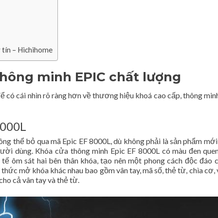
 tín – Hichihome
thông minh EPIC chất lượng
để có cái nhìn rõ ràng hơn về thương hiệu khoá cao cấp, thông mi
8000L
ng thể bỏ qua mã Epic EF 8000L, dù không phải là sản phẩm mớ
người dùng. Khóa cửa thông minh Epic EF 8000L có màu đen que
 tế ôm sát hai bên thân khóa, tạo nên một phong cách độc đáo 
 thức mở khóa khác nhau bao gồm vân tay, mã số, thẻ từ, chìa cơ, 
cho cả vân tay và thẻ từ.