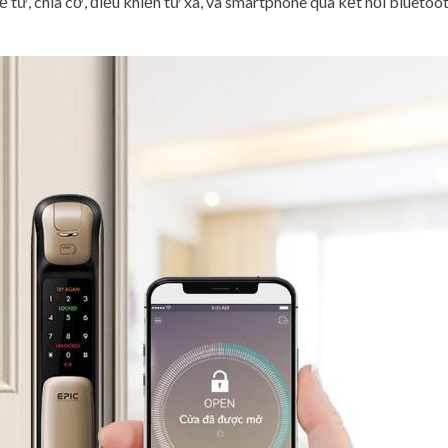
 từ, chìa cơ, điều khiển từ xa, và smartphone qua kết nối bluetoo