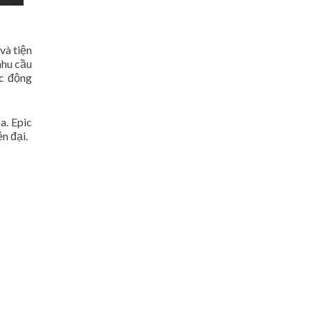
và tiện
nhu cầu
ác động
a. Epic
n đại.