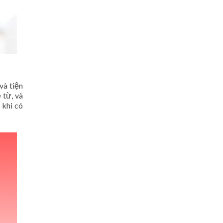
và tiện
 từ, và
 khi có