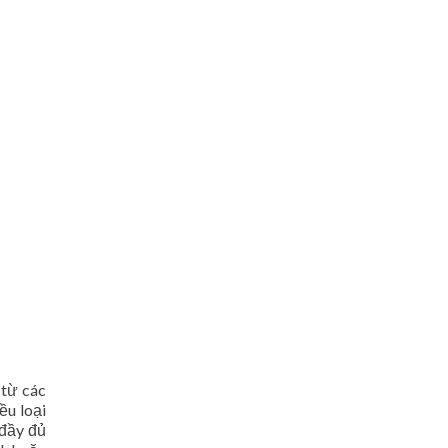
 từ các
ều loại
 đầy đủ