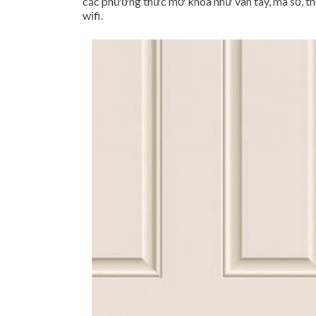
các phương thức mở khóa như vân tay, mã số, thẻ
wifi.