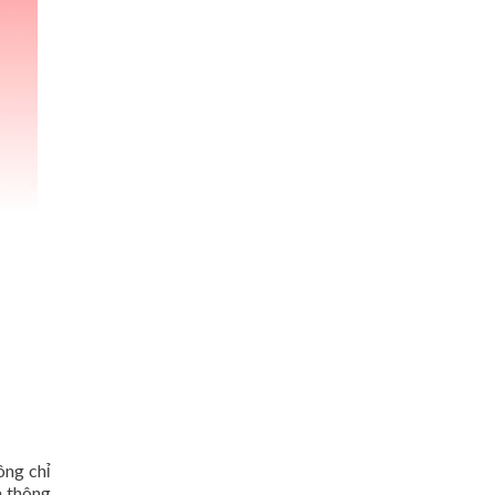
ông chỉ
a thông