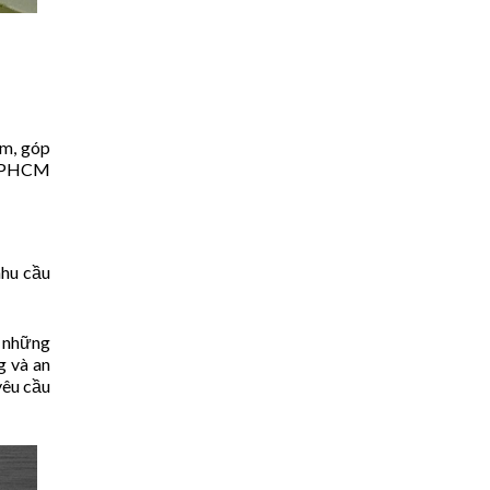
ẩm, góp
n TPHCM
nhu cầu
g những
g và an
yêu cầu