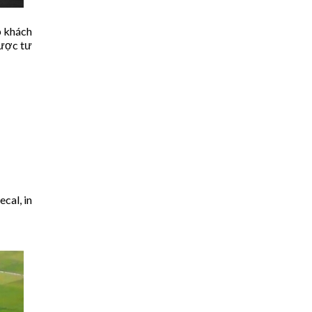
p khách
được tư
cal, in