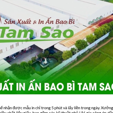
hể nhận được mẫu in chỉ trong 5 phút và lấy liền trong ngày. Xưởng
ều chất liệu giấy, bao gồm các kỹ thuật phủ UV, gia công ép dậ