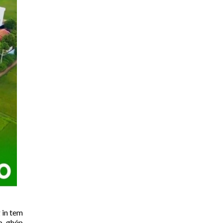
 in tem
p, ghép