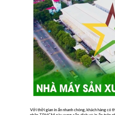
Với thời gian in ấn nhanh chóng, khách hàng có t
nhãn TPHCM này cung cấp dịch vụ in ấn trên nhi